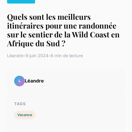
Quels sont les meilleurs
itinéraires pour une randonnée
sur le sentier de la Wild Coast en
Afrique du Sud ?
Léandre
•
9 juin 2024
•
6 min de lecture
Léandre
L
TAGS
Vacance