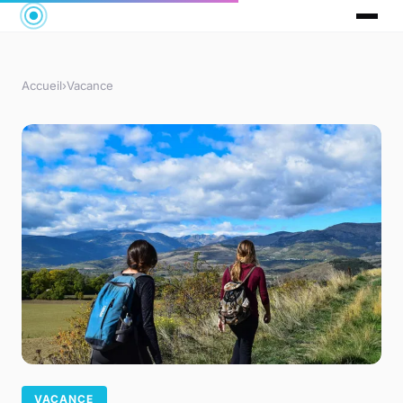
Accueil
›
Vacance
VACANCE